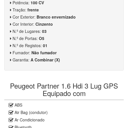
Potência:
100 CV
Tração:
frente
Cor Exterior:
Branco envernizado
Cor Interior:
Cinzento
N.º de Lugares:
03
N.º de Portas:
O5
N.º de Registos:
01
Fumador:
Não fumador
Garantia:
A Combinar (X)
Peugeot Partner 1.6 Hdi 3 Lug GPS
Equipado com
ABS
Air Bag (condutor)
Ar Condicionado
Bluetooth