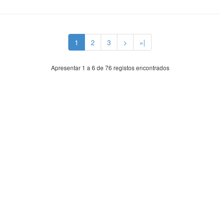
1
2
3
>
»|
Apresentar 1 a 6 de 76 registos encontrados