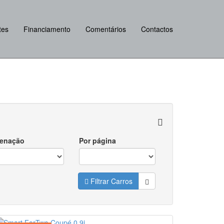
tes
Financiamento
Comentários
Contactos
enação
Por página
Filtrar Carros